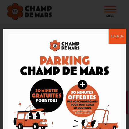
MENU
FERMER
Accueil
Connexion
Connexion
Bienvenue dans la CVthèque de votre Centre
Champ de Mars !
Besoin de trouver la perle rare ? Consultez de
nombreux CV ici !
Veuillez vous connecter.
Excellente recherche !