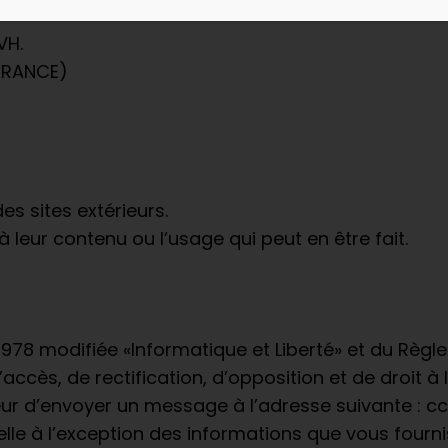
VH.
(FRANCE)
es sites extérieurs.
leur contenu ou l’usage qui peut en être fait.
er 1978 modifiée «Informatique et Liberté» et du Règ
ccès, de rectification, d’opposition et de droit à 
lisateur d’envoyer un message à l’adresse suivante
le à l’exception des informations que vous fournis