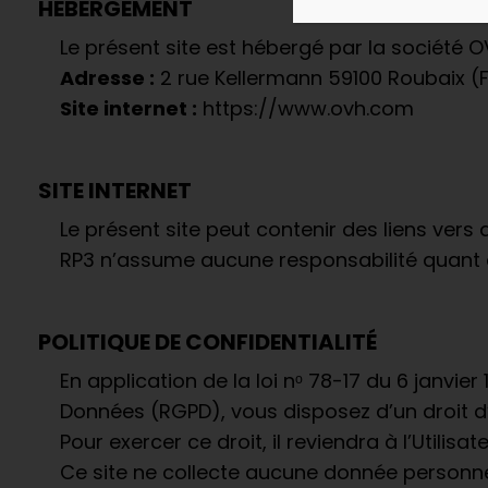
HÉBERGEMENT
Le présent site est hébergé par la société O
Adresse :
2 rue Kellermann 59100 Roubaix 
Site internet :
https://www.ovh.com
SITE INTERNET
Le présent site peut contenir des liens vers d
RP3 n’assume aucune responsabilité quant à 
POLITIQUE DE CONFIDENTIALITÉ
En application de la loi nᵒ 78-17 du 6 janvi
Données (RGPD), vous disposez d’un droit d’a
Pour exercer ce droit, il reviendra à l’Uti
Ce site ne collecte aucune donnée personnel