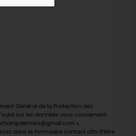
lement Général de la Protection des
l’oubli sur les données vous concernant.
 : ccchampdemars@gmail.com ».
sez dans le formulaire contact afin d’être