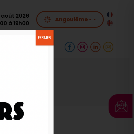
 août 2026
Angoulême
•
•
h00 à 19h00
FERMER