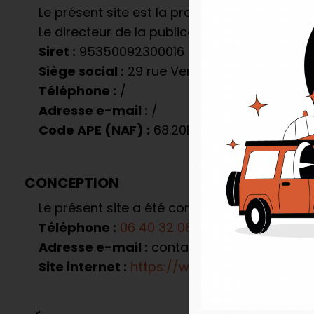
Le présent site est la propriété de RP3 (FRAN
Le directeur de la publication du présent site
Siret :
95350092300016
Siège social :
29 rue Vernet 75008 PARIS
Téléphone :
/
Adresse e-mail :
/
Code APE (NAF) :
68.20B
CONCEPTION
Le présent site a été conçu et designé par R
Téléphone :
06 40 32 08 84
Adresse e-mail :
contact@agence-reverb.f
Site internet :
https://www.agence-reverb.f