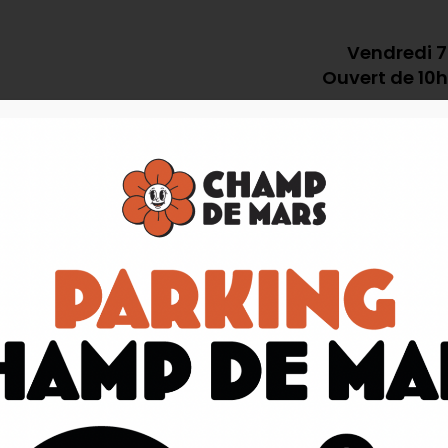
Vendredi 7
Ouvert de 10
utiques
Nos actus
Emploi
Mentions légales
E