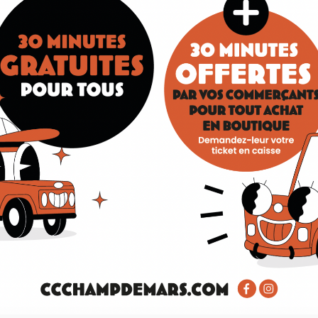
CE).
 est RP3.
everb.
r
r/