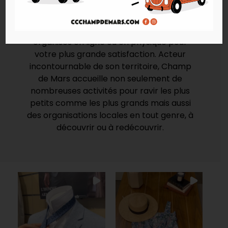
et des animations qui se tiennent
régulièrement sur votre Centre. Ne
passez pas à côté des jeux concours
organisés en ligne ou en physique pour
votre plus grande satisfaction. Acteur
incontournable de son territoire, Champ
de Mars accueille non seulement de
nombreuses activités pour ravir les plus
petits comme les plus grands mais aussi
des organisations locales en tout genre, à
découvrir ou à redécouvrir.