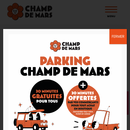
MENU
FERMER
Accueil
Nos actus à Champ de Mars
Nos actus à Champ
de Mars
Retrouvez toute l’actualité du Centre
Commercial Champ de Mars et de ses
nombreuses enseignes sur les réseaux
sociaux. Suivez-nous sur Facebook et
Instagram pour ne rien manquer des
nouveautés, des offres, des emplois à
pourvoir, des ouvertures exceptionnelles